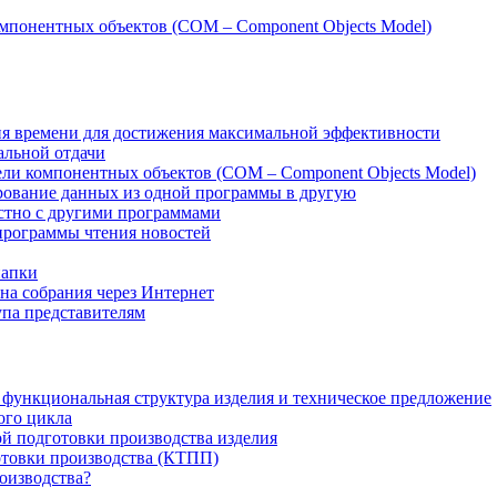
компонентных объектов (COM – Component Objects Model)
ия времени для достижения максимальной эффективности
альной отдачи
дели компонентных объектов (COM – Component Objects Model)
ирование данных из одной программы в другую
естно с другими программами
 программы чтения новостей
папки
 на собрания через Интернет
тупа представителям
 функциональная структура изделия и техническое предложение
ого цикла
ой подготовки производства изделия
отовки производства (КТПП)
роизводства?