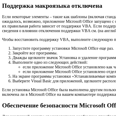
Поддержка макроязыка отключена
Если некоторые элементы – такие как шаблоны (включая станда
ожидалось, возможно, приложение Microsoft Office запущено с
их правильная работа зависит от поддержки VBA. Если подде
сведения о влиянии отключения поддержки VBA см. (на английск
Чтобы восстановить поддержку VBA, выполните следующую п
Запустите программу установки Microsoft Office еще раз.
Закройте все программы.
Дважды щелкните значок Установка и удаление программ
Выполните одно из следующих действий:
если приложение Microsoft Office установлено как ч
если приложение Microsoft Office установлено отд
На экране программы установки «Устанавливаемые компо
Выберите Visual Basic для приложений, щелкните располо
Если установка Microsoft Office была выполнена другим поль
включена ли в Microsoft Office на вашем компьютере поддержк
Обеспечение безопасности Microsoft Of