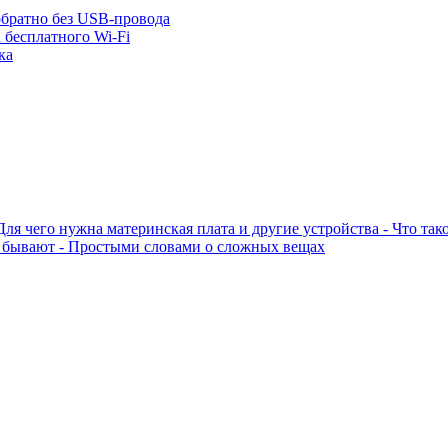
обратно без USB-провода
 бесплатного Wi-Fi
ка
 Для чего нужна материнская плата и другие устройства - Что та
ы бывают - Простыми словами о сложных вещах