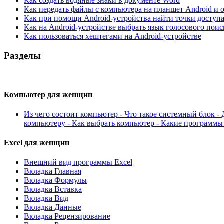
Как создать водяные знаки в документе Word
Как передать файлы с компьютера на планшет Android и 
Как при помощи Android-устройства найти точки доступа
Как на Android-устройстве выбрать язык голосового поис
Как пользоваться хештегами на Android-устройстве
Разделы
Компьютер для женщин
Из чего состоит компьютер - Что такое системный блок -
компьютеру - Как выбрать компьютер - Какие программ
Excel для женщин
Внешний вид программы Excel
Вкладка Главная
Вкладка Формулы
Вкладка Вставка
Вкладка Вид
Вкладка Данные
Вкладка Рецензирование