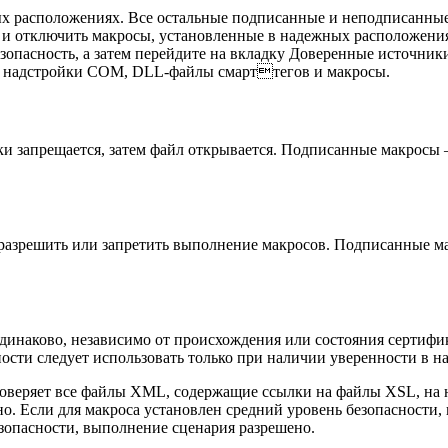
ных расположениях. Все остальные подписанные и неподписанны
» и отключить макросы, установленные в надежных расположени
зопасность, а затем перейдите на вкладку Доверенные источни
се надстройки COM, DLL-файлы смарттегов и макросы.
 запрещается, затем файл открывается. Подписанные макросы 
разрешить или запретить выполнение макросов. Подписанные м
одинаково, независимо от происхождения или состояния сертиф
ости следует использовать только при наличии уверенности в н
проверяет все файлы XML, содержащие ссылки на файлы XSL, на 
. Если для макроса установлен средний уровень безопасности, 
езопасности, выполнение сценария разрешено.