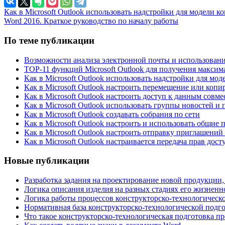
Как в Microsoft Outlook использовать надстройки для модели 
Word 2016. Краткое руководство по началу работы
По теме публикации
Возможности анализа электронной почты и использован
TOP-11 функций Microsoft Outlook для получения максим
Как в Microsoft Outlook использовать надстройки для мо
Как в Microsoft Outlook настроить перемещение или коп
Как в Microsoft Outlook настроить доступ к данным совм
Как в Microsoft Outlook использовать группы новостей и
Как в Microsoft Outlook создавать собрания по сети
Как в Microsoft Outlook настроить и использовать общие 
Как в Microsoft Outlook настроить отправку приглашений
Как в Microsoft Outlook настраивается передача прав дос
Новые публикации
Разработка задания на проектирование новой продукции,
Логика описания изделия на разных стадиях его жизненн
Логика работы процессов конструкторско-технологическ
Нормативная база конструкторско-технологической подг
Что такое конструкторско-технологическая подготовка п