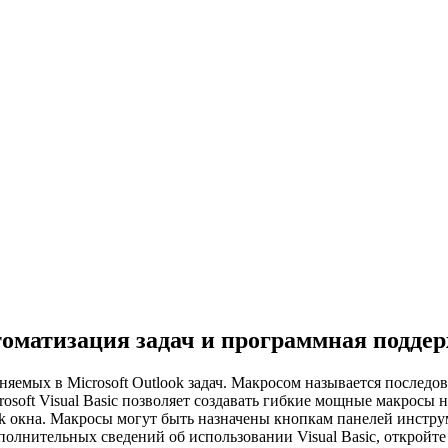
втоматизация задач и программная подде
яемых в Microsoft Outlook задач. Макросом называется последо
osoft Visual Basic позволяет создавать гибкие мощные макросы н
ok окна. Макросы могут быть назначены кнопкам панелей инстру
полнительных сведений об использовании Visual Basic, откройте