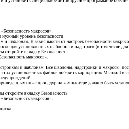
и и установить специальное антивирусное программное обеспе
 «Безопасность макросов».
е нужный уровень безопасности.
м и шаблонам. В зависимости от настроек безопасности макрос
осов для установленных шаблонов и надстроек (в том числе для 
м откройте вкладку Безопасность.
Безопасность макросов».
тройкам и шаблонам. Все шаблоны, надстройки и макросы, пост
з этих установленных файлов добавить корпорацию Microsoft в 
предупреждений.
иведенных ниже процедур на компьютере должно быть установлен
м откройте вкладку Безопасность.
 «Безопасность макросов».
писка.