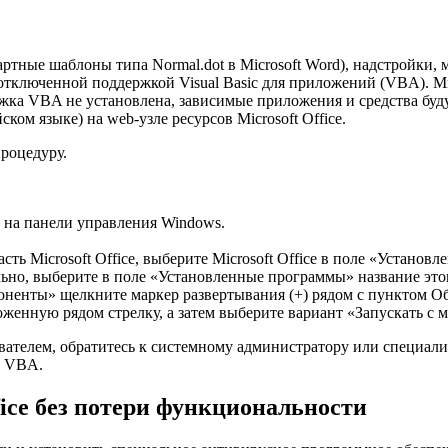
ртные шаблоны типа Normal.dot в Microsoft Word), надстройки, 
 отключенной поддержкой Visual Basic для приложений (VBA). Мн
ржка VBA не установлена, зависимые приложения и средства буд
ом языке) на web-узле ресурсов Microsoft Office.
роцедуру.
 на панели управления Windows.
асть Microsoft Office, выберите Microsoft Office в поле «Устан
ельно, выберите в поле «Установленные программы» название эт
ненты» щелкните маркер развертывания (+) рядом с пунктом Общ
женную рядом стрелку, а затем выберите вариант «Запускать с 
зователем, обратитесь к системному администратору или специа
а VBA.
fice без потери функциональности