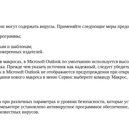
они могут содержать вирусы. Применяйте следующие меры пред
программы;
кам и шаблонам;
оверенных издателей.
 макросах, в Microsoft Outlook по умолчанию используется высок
. Прежде чем указать источник как надежный, следует убедитьс
 в Microsoft Outlook не отображаются предупреждения при откр
ния нового макроса в меню Сервис выберите команду Макрос, а 
в при различных параметрах и уровнях безопасности, которые у
мпьютере установлено антивирусное программное обеспечение, р
известных вирусов.