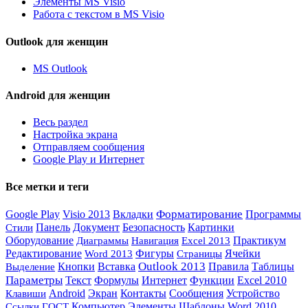
Элементы MS Visio
Работа с текстом в MS Visio
Outlook для женщин
MS Outlook
Android для женщин
Весь раздел
Настройка экрана
Отправляем сообщения
Google Play и Интернет
Все метки и теги
Форматирование
Google Play
Visio 2013
Вкладки
Программы
Панель
Документ
Безопасность
Картинки
Стили
Практикум
Оборудование
Навигация
Диаграммы
Excel 2013
Редактирование
Фигуры
Ячейки
Word 2013
Страницы
Outlook 2013
Выделение
Кнопки
Вставка
Правила
Таблицы
Параметры
Интернет
Текст
Формулы
Функции
Excel 2010
Android
Экран
Контакты
Сообщения
Устройство
Клавиши
Компьютер
Элементы
Ссылки
Шаблоны
Word 2010
ГОСТ