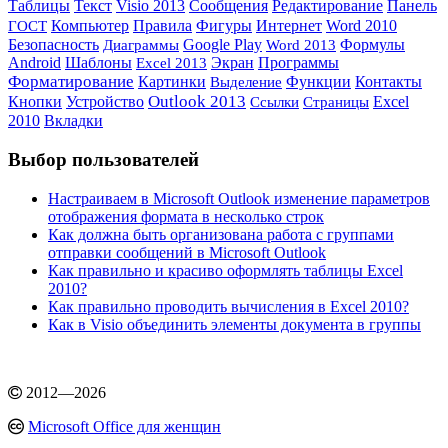
Таблицы
Текст
Visio 2013
Сообщения
Редактирование
Панель
Компьютер
Интернет
Правила
Фигуры
Word 2010
ГОСТ
Безопасность
Google Play
Формулы
Диаграммы
Word 2013
Android
Шаблоны
Экран
Программы
Excel 2013
Форматирование
Картинки
Выделение
Функции
Контакты
Outlook 2013
Кнопки
Устройство
Ссылки
Excel
Страницы
2010
Вкладки
Выбор пользователей
Настраиваем в Microsoft Outlook изменение параметров
отображения формата в несколько строк
Как должна быть организована работа с группами
отправки сообщений в Microsoft Outlook
Как правильно и красиво оформлять таблицы Excel
2010?
Как правильно проводить вычисления в Excel 2010?
Как в Visio объединить элементы документа в группы
2012
—
2026
Microsoft Office для женщин