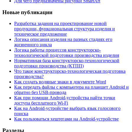
Для чего предназначены рисунки SmartArt
Новые публикации
Разработка задания на проектирование новой
продукции, функциональная структура изделия и
техническое предложение
Логика описания изделия на разных стадиях его
жизненного цикла
Логика работы процессов конструкторско-
технологической подготовки производства изделия
Нормативная база конструкторско-технологической
подготовки производства (КТПП)
Что такое конструкторско-технологическая подготовка
производства?
Как создать водяные знаки в документе Word
Как передать файлы с компьютера на планшет Android и
обратно без USB-провода
Как при помощи Android-устройства найти точки
доступа бесплатного Wi-Fi
Как на Android-устройстве выбрать язык голосового
поиска
Как пользоваться хештегами на Android-устройстве
Разделы