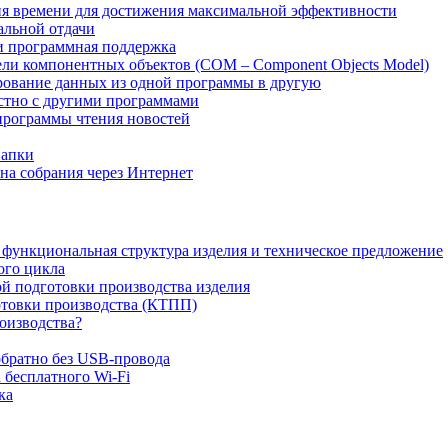
ия времени для достижения максимальной эффективности
альной отдачи
ч и программная поддержка
дели компонентных объектов (COM – Component Objects Model)
ирование данных из одной программы в другую
естно с другими программами
 программы чтения новостей
папки
 на собрания через Интернет
 функциональная структура изделия и техническое предложение
ого цикла
ой подготовки производства изделия
отовки производства (КТПП)
роизводства?
обратно без USB-провода
 бесплатного Wi-Fi
ка