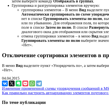
затем выберите команду
Отображать в группах
.
Группировка и разгруппировка элементов вручную:
группировка элементов – В меню
Вид
выделите пун
Автоматически группировать по схеме упорядоч
нет в списке
Группировать элементы по полю
, в
или по убыванию. Для отображения поля, по котор
поле в списке
Затем по полю
. В списке
Развернуть
диалогового окна для отображения или скрытия эл
отмена группировки элементов – в меню
Вид
выдел
Группировать элементы по полю
выберите значен
«Нет».
Отключение сортировки элементов в п
В меню
Вид
выделите пункт «Упорядочить по», а затем выбер
«Нет».
04.04.2015
Изменение примененной схемы упорядочения сообщений в MS
Как правильно настроить автоархивацию элементов почтового 
По теме публикации