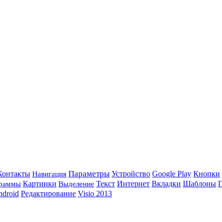
Параметры
Контакты
Навигация
Устройство
Google Play
Кнопки
Интернет
Картинки
Выделение
Текст
Вкладки
Шаблоны
раммы
ndroid
Редактирование
Visio 2013