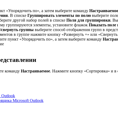
кт «Упорядочить по», а затем выберите команду
Настраиваемо
ения
. В списке
Группировать элементы по полю
выберите поле
ыберите другой набор полей в списке
Поля для группировки
. В
ому группируются элементы, установите флажок
Показать поле 
/свернуть группы
выберите способ отображения групп в предст
ементов в группе нажмите кнопку «Развернуть +» или «Свернуть
ите пункт «Упорядочить по», а затем выберите команду
Настра
ие
редставлении
ите команду
Настраиваемое
. Нажмите кнопку «Сортировка» и в
 Outlook
ящика Microsoft Outlook