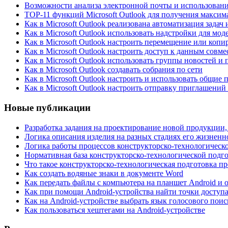
Возможности анализа электронной почты и использован
TOP-11 функций Microsoft Outlook для получения максим
Как в Microsoft Outlook реализована автоматизация зада
Как в Microsoft Outlook использовать надстройки для мо
Как в Microsoft Outlook настроить перемещение или коп
Как в Microsoft Outlook настроить доступ к данным совм
Как в Microsoft Outlook использовать группы новостей и
Как в Microsoft Outlook создавать собрания по сети
Как в Microsoft Outlook настроить и использовать общие 
Как в Microsoft Outlook настроить отправку приглашений
Новые публикации
Разработка задания на проектирование новой продукции,
Логика описания изделия на разных стадиях его жизненн
Логика работы процессов конструкторско-технологическ
Нормативная база конструкторско-технологической подг
Что такое конструкторско-технологическая подготовка п
Как создать водяные знаки в документе Word
Как передать файлы с компьютера на планшет Android и 
Как при помощи Android-устройства найти точки доступа
Как на Android-устройстве выбрать язык голосового поис
Как пользоваться хештегами на Android-устройстве