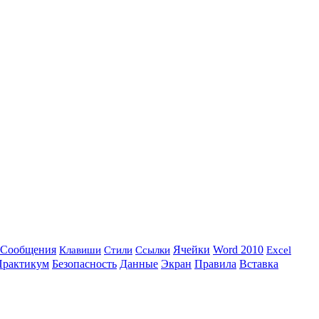
Сообщения
Ссылки
Ячейки
Word 2010
Клавиши
Стили
Excel
Практикум
Данные
Безопасность
Экран
Правила
Вставка