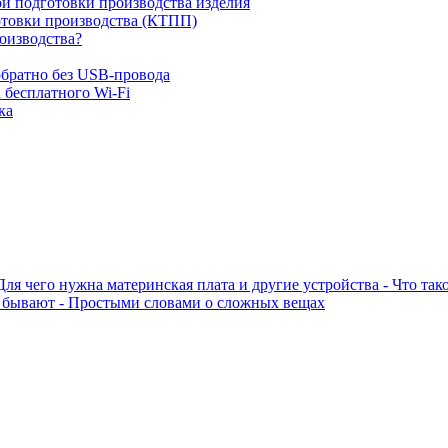
ой подготовки производства изделия
отовки производства (КТПП)
роизводства?
обратно без USB-провода
 бесплатного Wi-Fi
ка
 Для чего нужна материнская плата и другие устройства - Что та
ы бывают - Простыми словами о сложных вещах