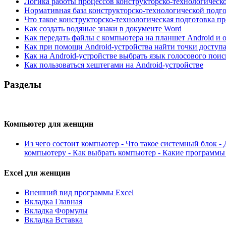
Логика работы процессов конструкторско-технологическ
Нормативная база конструкторско-технологической подг
Что такое конструкторско-технологическая подготовка п
Как создать водяные знаки в документе Word
Как передать файлы с компьютера на планшет Android и 
Как при помощи Android-устройства найти точки доступа
Как на Android-устройстве выбрать язык голосового поис
Как пользоваться хештегами на Android-устройстве
Разделы
Компьютер для женщин
Из чего состоит компьютер - Что такое системный блок -
компьютеру - Как выбрать компьютер - Какие программ
Excel для женщин
Внешний вид программы Excel
Вкладка Главная
Вкладка Формулы
Вкладка Вставка