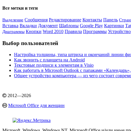
Все метки и теги
Выделение
Сообщения
Редактирование
Контакты
Панель
Стра
Вставка
Вкладки
Документ
Шаблоны
Google Play
Картинки
Та
Кнопки
Word 2010
Правила
Программы
Устройство
Диаграммы
Выбор пользователей
Настройка толщины, типа штриха и окончаний линии фиг
Как звонить с планшета на Android
Текстовые подписи к элементам в Visio
Как работать в Microsoft Outlook с папаками «Календарь»
Общее устройство компьютера — из чего состоит совре
2012
—
2026
Microsoft Office для женщин
Microsoft, Windows, Windows NT, Microsoft Office и/или иные