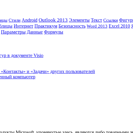
Outlook 2013
Элементы
Android
Текст
Ссылки
Фигур
ницы
Стили
Интернет
Практикум
блицы
Безопасность
Excel 2010
Word 2013
Параметры
Данные
Формулы
ур в документе Visio
, «Контакты» и «Задачи» других пользователей
менный компьютер
 продукты Microsoft, упомянутые здесь, являются либо товарным