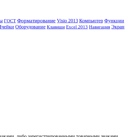
Форматирование
Компьютер
ы
Visio 2013
Функции
ГОСТ
Ячейки
Оборудование
Навигация
Экран
Клавиши
Excel 2013
и знаками, либо зарегистрированными товарными знаками