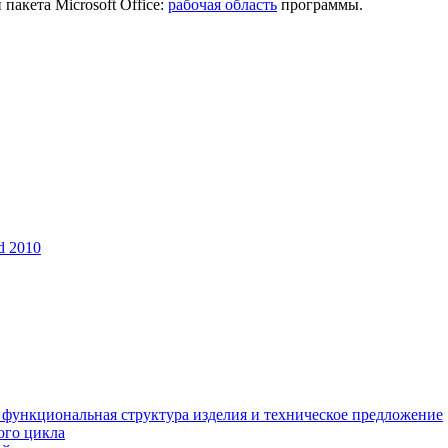
пакета Microsoft Office:
рабочая область
программы.
d 2010
 функциональная структура изделия и техническое предложение
ого цикла