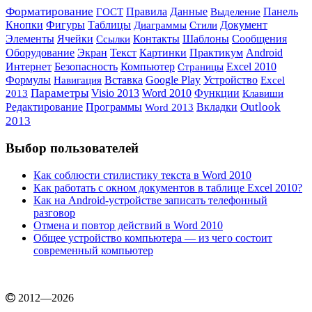
Форматирование
Данные
Правила
Выделение
Панель
ГОСТ
Кнопки
Фигуры
Таблицы
Документ
Диаграммы
Стили
Элементы
Ячейки
Ссылки
Контакты
Шаблоны
Сообщения
Практикум
Оборудование
Экран
Текст
Картинки
Android
Интернет
Компьютер
Безопасность
Excel 2010
Страницы
Формулы
Навигация
Вставка
Google Play
Устройство
Excel
Параметры
Visio 2013
Word 2010
Функции
2013
Клавиши
Outlook
Редактирование
Программы
Вкладки
Word 2013
2013
Выбор пользователей
Как соблюсти стилистику текста в Word 2010
Как работать с окном документов в таблице Excel 2010?
Как на Android-устройстве записать телефонный
разговор
Отмена и повтор действий в Word 2010
Общее устройство компьютера — из чего состоит
современный компьютер
2012
—
2026