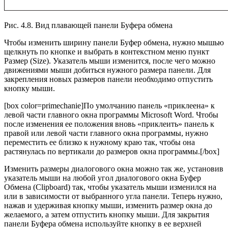
Рис. 4.8. Вид плавающей панели Буфера обмена
Чтобы изменить ширину панели Буфер обмена, нужно мышью
щелкнуть по кнопке и выбрать в контекстном меню пункт
Размер (Size). Указатель мыши изменится, после чего можно
движениями мыши добиться нужного размера панели. Для
закрепления новых размеров панели необходимо отпустить
кнопку мыши.
[box color=primechanie]По умолчанию панель «приклеена» к
левой части главного окна программы Microsoft Word. Чтобы
после изменения ее положения вновь «приклеить» панель к
правой или левой части главного окна программы, нужно
переместить ее близко к нужному краю так, чтобы она
растянулась по вертикали до размеров окна программы.[/box]
Изменить размеры диалогового окна можно так же, установив
указатель мыши на любой угол диалогового окна Буфер
Обмена (Clipboard) так, чтобы указатель мыши изменился на
или в зависимости от выбранного угла панели. Теперь нужно,
нажав и удерживая кнопку мыши, изменить размер окна до
желаемого, а затем отпустить кнопку мыши. Для закрытия
панели Буфера обмена используйте кнопку в ее верхней