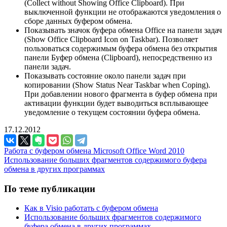
(Collect without Showing Office Clipboard). При
выключенной функции не отображаются уведомления о
сборе данных буфером обмена.
Показывать значок буфера обмена Office на панели задач
(Show Office Clipboard Icon on Taskbar). Позволяет
пользоваться содержимым буфера обмена без открытия
панели Буфер обмена (Clipboard), непосредственно из
панели задач.
Показывать состояние около панели задач при
копировании (Show Status Near Taskbar when Coping).
При добавлении нового фрагмента в буфер обмена при
активации функции будет выводиться всплывающее
уведомление о текущем состоянии буфера обмена.
17.12.2012
Работа с буфером обмена Microsoft Office Word 2010
Использование больших фрагментов содержимого буфера
обмена в других программах
По теме публикации
Как в Visio работать с буфером обмена
Использование больших фрагментов содержимого
буфера обмена в других программах