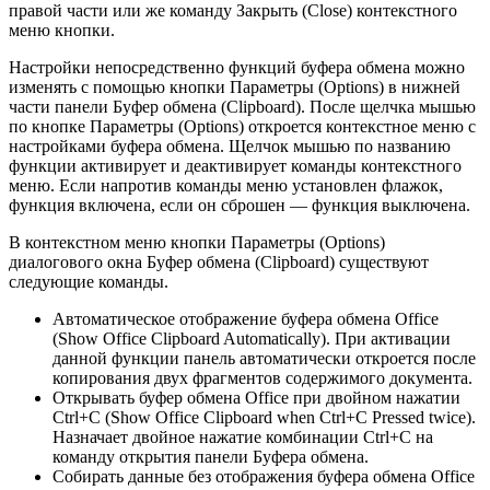
правой части или же команду Закрыть (Close) контекстного
меню кнопки.
Настройки непосредственно функций буфера обмена можно
изменять с помощью кнопки Параметры (Options) в нижней
части панели Буфер обмена (Clipboard). После щелчка мышью
по кнопке Параметры (Options) откроется контекстное меню с
настройками буфера обмена. Щелчок мышью по названию
функции активирует и деактивирует команды контекстного
меню. Если напротив команды меню установлен флажок,
функция включена, если он сброшен — функция выключена.
В контекстном меню кнопки Параметры (Options)
диалогового окна Буфер обмена (Clipboard) существуют
следующие команды.
Автоматическое отображение буфера обмена Office
(Show Office Clipboard Automatically). При активации
данной функции панель автоматически откроется после
копирования двух фрагментов содержимого документа.
Открывать буфер обмена Office при двойном нажатии
Ctrl+C (Show Office Clipboard when Ctrl+C Pressed twice).
Назначает двойное нажатие комбинации Ctrl+C на
команду открытия панели Буфера обмена.
Собирать данные без отображения буфера обмена Office