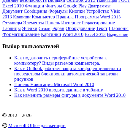
Данные
Outlook 2013
Безопасность
Вкладки
Навигация
ГОСТ
Excel 2010
Функции
Фигуры
Google Play
Диаграммы
Документ
Сообщения
Формулы
Кнопки
Устройство
Visio
Компьютер
2013
Правила
Программы
Клавиши
Word 2013
Элементы
Интернет
Панель
Редактирование
Страницы
Таблицы
Ячейки
Экран
Оборудование
Текст
Шаблоны
Стили
Форматирование
Картинки
Word 2010
Выделение
Excel 2013
Выбор пользователей
Как подключить периферийные устройства к
компьютеру? Виды разъемов компьютера.
Как в Outlook работает защита конфиденциальности
посредством блокировки автоматической загрузки
рисунков
Панель Навигация Microsoft Word 2010
Как в Word 2010 вводить данные в таблицу
Как изменить размеры фигуры в документе Word 2010
2012
—
2026
Microsoft Office для женщин