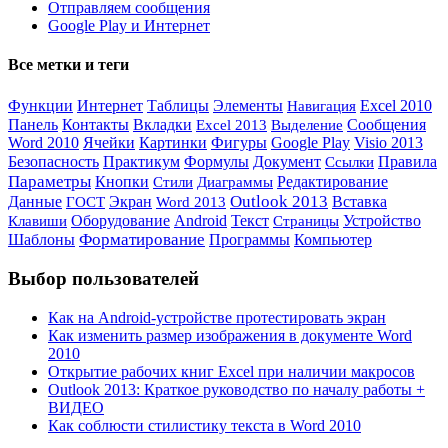
Отправляем сообщения
Google Play и Интернет
Все метки и теги
Интернет
Элементы
Функции
Таблицы
Навигация
Excel 2010
Панель
Контакты
Вкладки
Выделение
Сообщения
Excel 2013
Word 2010
Ячейки
Картинки
Фигуры
Google Play
Visio 2013
Практикум
Безопасность
Формулы
Документ
Ссылки
Правила
Параметры
Кнопки
Редактирование
Стили
Диаграммы
Данные
Outlook 2013
Экран
Вставка
ГОСТ
Word 2013
Оборудование
Android
Текст
Устройство
Клавиши
Страницы
Форматирование
Компьютер
Шаблоны
Программы
Выбор пользователей
Как на Android-устройстве протестировать экран
Как изменить размер изображения в документе Word
2010
Открытие рабочих книг Excel при наличии макросов
Outlook 2013: Краткое руководство по началу работы +
ВИДЕО
Как соблюсти стилистику текста в Word 2010